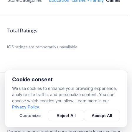
Total Ratings
iOS
ratings are temporarily unavailable
Cookie consent
Description
We use cookies to enhance your browsing experience,
analyze site traffic, and personalize content. You can
choose which cookies you allow. Learn more in our
De app is speciaal ontwikkeld met het oog op het
Privacy Policy
.
leesonderwijs zoals de kinderen in groep 3 krijgen
aangeboden.
Customize
Reject All
Accept All
De woorden in de app zijn klankzuiver, zoals de kinderen
dat ook in de klas oefenen.
De app is vooral bedoeld voor beginnende lezers en voor