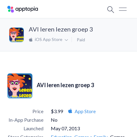
AVI leren lezen groep 3
iOS App Store
Paid
AVI leren lezen groep 3
Price
$3.99
App Store
In-App Purchase
No
Launched
May 07, 2013
Store Categories
Education
Games > Family
Games