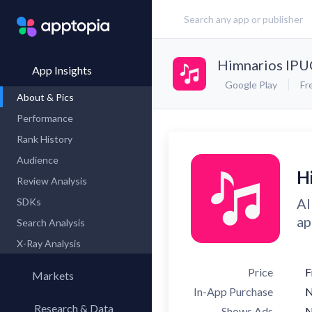
Himnarios IPU
App Insights
Google Play
Fr
About & Pics
Performance
Rank History
Audience
H
Review Analysis
Al
SDKs
ap
Search Analysis
X-Ray Analysis
Price
F
Markets
In-App Purchase
Research & Data
Shows Ads