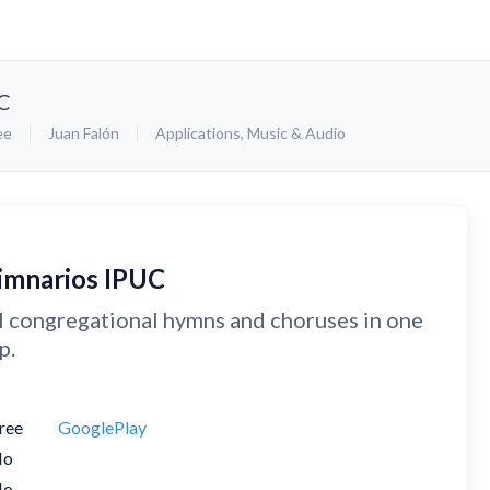
C
ee
Juan Falón
Applications
,
Music & Audio
imnarios IPUC
l congregational hymns and choruses in one
p.
ree
GooglePlay
No
No