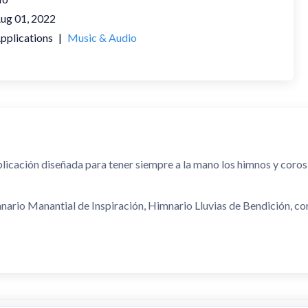
ug 01, 2022
pplications
|
Music & Audio
licación diseñada para tener siempre a la mano los himnos y coros
ario Manantial de Inspiración, Himnario Lluvias de Bendición, coro
 cultos, reuniones, músicos, líderes de alabanza y maestros de escu
ncontrarás:
nspiración.
dición.