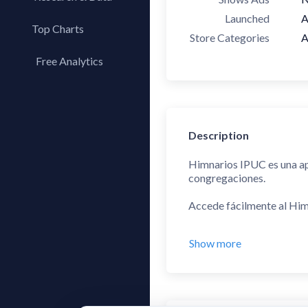
Launched
A
Top Charts
Store Categories
A
Top Apps
Free Analytics
Top Publishers
My App Analytics
Top SDKs
Store Comparison
Description
Category Analysis
X-Ray Tag Analysis
Himnarios IPUC es una ap
congregaciones.
Accede fácilmente al Himn
Una aplicación ideal para
Show more
Dentro de la aplicación e
- Himnario Manantial de I
- Himnario Lluvias de Ben
- Corario IPUC Castilla.