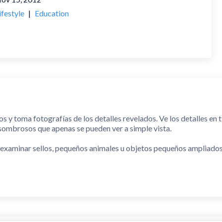
ifestyle
|
Education
 y toma fotografías de los detalles revelados. Ve los detalles en t
sombrosos que apenas se pueden ver a simple vista.
 examinar sellos, pequeños animales u objetos pequeños ampliados 
turas más pequeñas con una precisión y un detalle que normalmente