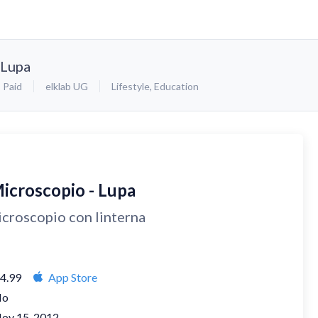
 Lupa
Paid
elklab UG
Lifestyle
,
Education
Microscopio - Lupa
croscopio con linterna
4.99
App Store
No
ov 15, 2012