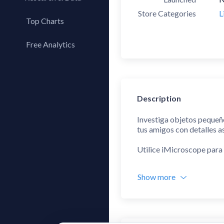
Store Categories
L
Top Charts
Top Apps
Free Analytics
Top Publishers
My App Analytics
Top SDKs
Store Comparison
Description
Category Analysis
X-Ray Tag Analysis
Investiga objetos pequeños
tus amigos con detalles a
Utilice iMicroscope para
Revela incluso las estruc
Show more