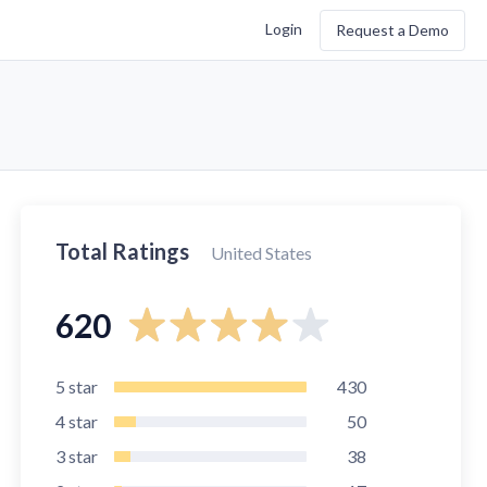
Login
Request a Demo
Total Ratings
United States
620
5
star
430
4
star
50
3
star
38