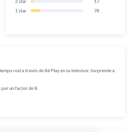
2
star
17
1
star
78
iempo real a través de AirPlay en su televisor. Sorprende a
por un factor de 8.
 solo ofrecen los microscopios reales.