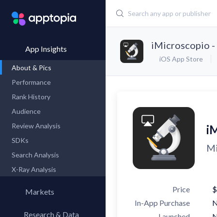
iMicroscopio -
App Insights
iOS App Store
About & Pics
Performance
Rank History
Audience
Review Analysis
i
SDKs
Mi
Search Analysis
X-Ray Analysis
Price
$
Markets
In-App Purchase
Research & Data
Launched
N