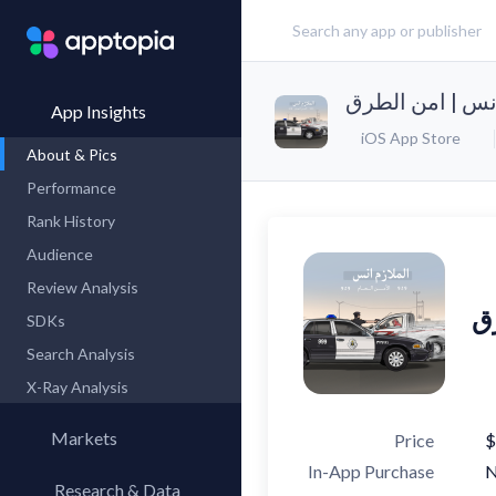
انس | امن الطرق
App Insights
iOS App Store
About & Pics
Performance
Rank History
Audience
Review Analysis
رق
SDKs
Search Analysis
X-Ray Analysis
Markets
Price
$
In-App Purchase
Research & Data