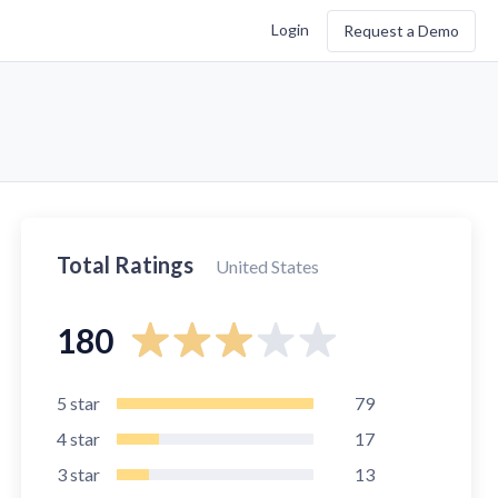
Login
Request a Demo
Total Ratings
United States
180
5
star
79
4
star
17
3
star
13