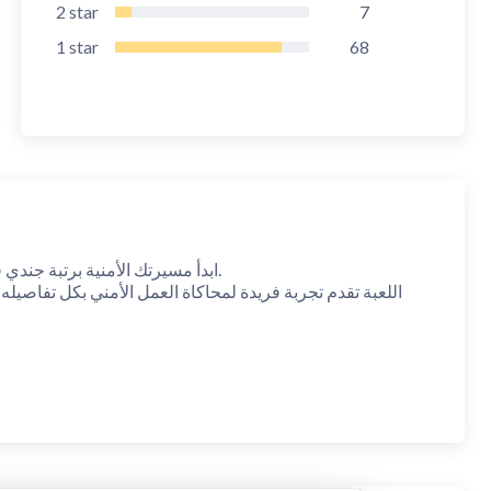
2
star
7
1
star
68
ابدأ مسيرتك الأمنية برتبة جندي في لعبة "الملازم أنس"، وتدرج في الرتب عبر أداء مهام ميدانية حقيقية في بيئة مفتوحة تحاكي الواقع.
اللعبة تقدم تجربة فريدة لمحاكاة العمل الأمني بكل تفاصيله، 
في "الملازم أنس"، يمكنك اختيار الانضمام إلى عدد من القطاعات المختلفة، حيث يقدم كل قطاع أسلوب لعب ومهامًا خاصة به:
قطاع أمن الطرق: مسؤول عن الطرق السريعة، ضبط حركة السير، استيقاف الشاحنات والمركبات المشتبه بها.
قطاع الدوريات الأمنية: يعمل داخل المدن والأحياء، يتعامل مع البلاغات، ويقوم بجولات أمنية مستمرة.