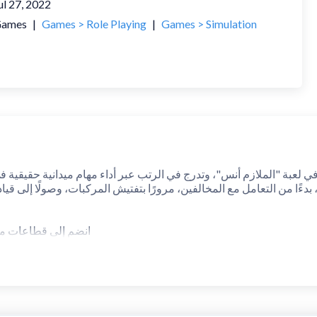
ul 27, 2022
ames
|
Games > Role Playing
|
Games > Simulation
بدءًا من التعامل مع المخالفين، مرورًا بتفتيش المركبات، وصولًا إلى قيا
انضم إلى قطاعات مت
قطاعات أخرى قادمة: يتم التوسع تدريجيًا بإضافة قطاعات جديدة تقدم تنوعًا أكبر وتجربة أعمق.
كل قطاع يتيح لك الترقية في الرتب، وتحمُّل المسؤولية، والقيادة الفعلية لفرق أمنية.